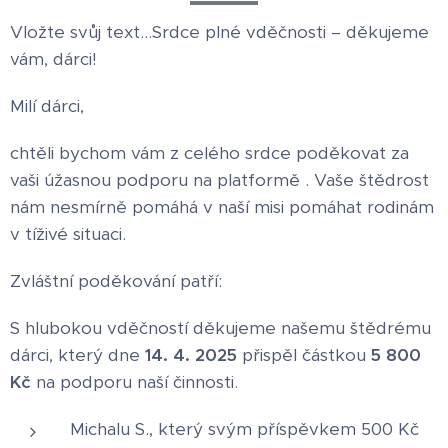
Vložte svůj text...
Srdce plné vděčnosti – děkujeme
vám, dárci!
Milí dárci,
chtěli bychom vám z celého srdce poděkovat za
vaši úžasnou podporu na platformě . Vaše štědrost
nám nesmírně pomáhá v naší misi pomáhat rodinám
v tíživé situaci.
Zvláštní poděkování patří:
S hlubokou vděčností děkujeme našemu štědrému
dárci, který dne
14. 4. 2025
přispěl částkou
5 800
Kč
na podporu naší činnosti.
Michalu S., který svým příspěvkem 500 Kč