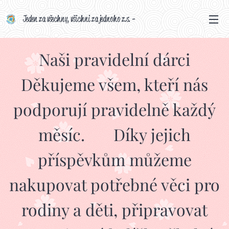
Jeden za všechny, všichni za jednoho z.s. -
darujeme-naději cz Vznik spolku 14.
června 2024
Naši pravidelní dárci
Děkujeme všem, kteří nás
podporují pravidelně každý
měsíc. 💛 Díky jejich
příspěvkům můžeme
nakupovat potřebné věci pro
rodiny a děti, připravovat