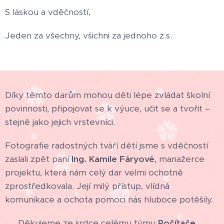
S láskou a vděčností,
Jeden za všechny, všichni za jednoho z.s.
Díky těmto darům mohou děti lépe zvládat školní
povinnosti, připojovat se k výuce, učit se a tvořit –
stejně jako jejich vrstevníci.
Fotografie radostných tváří dětí jsme s vděčností
zaslali zpět paní
Ing. Kamile Fáryové
, manažerce
projektu, která nám celý dar velmi ochotně
zprostředkovala. Její milý přístup, vlídná
komunikace a ochota pomoci nás hluboce potěšily.
🙏 Děkujeme ze srdce celému týmu
Počítače