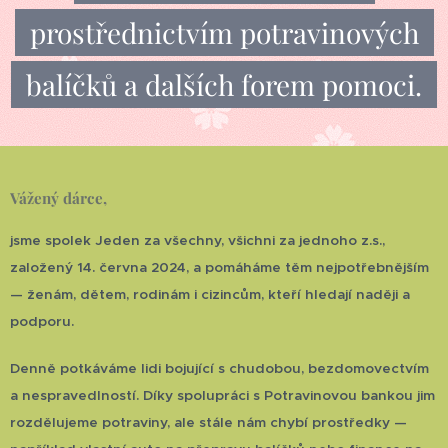
prostřednictvím potravinových
balíčků a dalších forem pomoci.
Vážený dárce,
jsme spolek Jeden za všechny, všichni za jednoho z.s.,
založený 14. června 2024, a pomáháme těm nejpotřebnějším
— ženám, dětem, rodinám i cizincům, kteří hledají naději a
podporu.
Denně potkáváme lidi bojující s chudobou, bezdomovectvím
a nespravedlností. Díky spolupráci s Potravinovou bankou jim
rozdělujeme potraviny, ale stále nám chybí prostředky —