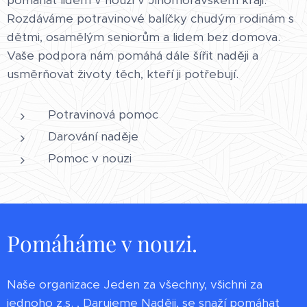
pomáhat lidem v nouzi v Jihomoravském kraji.
Rozdáváme potravinové balíčky chudým rodinám s
dětmi, osamělým seniorům a lidem bez domova.
Vaše podpora nám pomáhá dále šířit naději a
usměrňovat životy těch, kteří ji potřebují.
Potravinová pomoc
Darování naděje
Pomoc v nouzi
Pomáháme v nouzi.
Naše organizace Jeden za všechny, všichni za
jednoho z.s. , Darujeme Naději, se snaží pomáhat