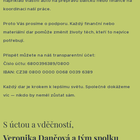
například vlastní auto na přepravu balíčků nebo finance na
koordinaci naší práce.
Proto Vás prosíme o podporu. Každý finanční nebo
materiální dar pomůže změnit životy těch, kteří to nejvíce
potřebují.
Přispět můžete na náš transparentní účet:
Číslo účtu: 6800396389/0800
IBAN: CZ38 0800 0000 0068 0039 6389
Každý dar je krokem k lepšímu světu. Společně dokážeme
víc — nikdo by neměl zůstat sám.
S úctou a vděčností,
Veronika Dančová a tým spolku