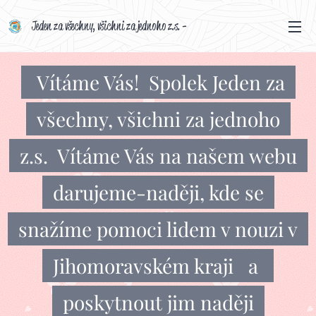
Jeden za všechny, všichni za jednoho z.s. -
darujeme-naději cz Vznik spolku 14.
června 2024
Vítáme Vás! Spolek Jeden za
všechny, všichni za jednoho
z.s. Vítáme Vás na našem webu
darujeme-naději, kde se
snažíme pomoci lidem v nouzi v
Jihomoravském kraji a
poskytnout jim naději