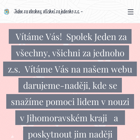
Jeden za všechny, všichni za jednoho z.s. -
darujeme-naději cz Vznik spolku 14.
června 2024
Vítáme Vás! Spolek Jeden za
všechny, všichni za jednoho
z.s. Vítáme Vás na našem webu
darujeme-naději, kde se
snažíme pomoci lidem v nouzi
v Jihomoravském kraji a
poskytnout jim naději