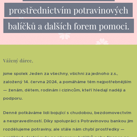
prostřednictvím potravinových
balíčků a dalších forem pomoci.
Vážený dárce,
jsme spolek Jeden za všechny, všichni za jednoho z.s.,
založený 14. června 2024, a pomáháme těm nejpotřebnějším
— ženám, dětem, rodinám i cizincům, kteří hledají naději a
podporu.
Denně potkáváme lidi bojující s chudobou, bezdomovectvím
a nespravedlností. Díky spolupráci s Potravinovou bankou jim
rozdělujeme potraviny, ale stále nám chybí prostředky —