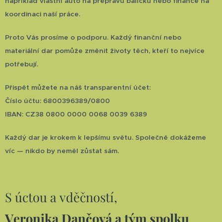
například vlastní auto na přepravu balíčků nebo finance na
koordinaci naší práce.
Proto Vás prosíme o podporu. Každý finanční nebo
materiální dar pomůže změnit životy těch, kteří to nejvíce
potřebují.
Přispět můžete na náš transparentní účet:
Číslo účtu: 6800396389/0800
IBAN: CZ38 0800 0000 0068 0039 6389
Každý dar je krokem k lepšímu světu. Společně dokážeme
víc — nikdo by neměl zůstat sám.
S úctou a vděčností,
Veronika Dančová a tým spolku