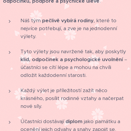
odpočinku, podpoře a psychické úlevě
.
Náš tým
pečlivě vybírá rodiny
, které to
nejvíce potřebují, a zve je na jednodenní
výlety.
Tyto výlety jsou navržené tak, aby poskytly
klid, odpočinek a psychologické uvolnění
–
účastníci se cítí lépe a mohou na chvíli
odložit každodenní starosti.
Každý výlet je příležitostí zažít něco
krásného, posílit rodinné vztahy a načerpat
nové síly.
Účastníci dostávají
diplom
jako památku a
ocenění jejich odvahy a snahy zapojit se.