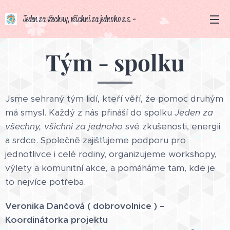
Jeden za všechny, všichni za jednoho z.s. -
darujeme-naději cz Vznik spolku 14.
června 2024
Tým - spolku
Jsme sehraný tým lidí, kteří věří, že pomoc druhým
má smysl. Každý z nás přináší do spolku
Jeden za
všechny, všichni za jednoho
své zkušenosti, energii
a srdce. Společně zajišťujeme podporu pro
jednotlivce i celé rodiny, organizujeme workshopy,
výlety a komunitní akce, a pomáháme tam, kde je
to nejvíce potřeba.
Veronika Dančová ( dobrovolnice ) –
Koordinátorka projektu