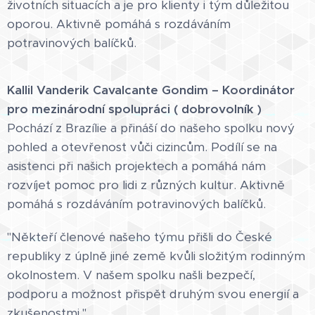
životních situacích a je pro klienty i tým důležitou
oporou. Aktivně pomáhá s rozdáváním
potravinových balíčků.
Kallil Vanderik Cavalcante Gondim
– Koordinátor
pro mezinárodní spolupráci ( dobrovolník )
Pochází z Brazílie a přináší do našeho spolku nový
pohled a otevřenost vůči cizincům. Podílí se na
asistenci při našich projektech a pomáhá nám
rozvíjet pomoc pro lidi z různých kultur. Aktivně
pomáhá s rozdáváním potravinových balíčků.
"Někteří členové našeho týmu přišli do České
republiky z úplně jiné země kvůli složitým rodinným
okolnostem. V našem spolku našli bezpečí,
podporu a možnost přispět druhým svou energií a
zkušenostmi."